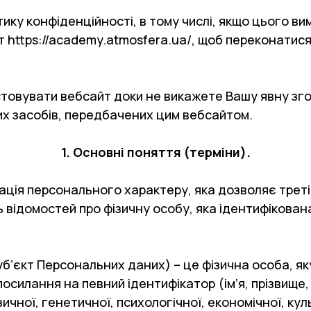
ку конфіденційності, в тому числі, якщо цього в
т https://academy.atmosfera.ua/, щоб переконатися
стовувати вебсайт доки не викажете Вашу явну зго
их засобів, передбачених цим вебсайтом.
1. Основні поняття (терміни).
мація персонального характеру, яка дозволяє треті
ть відомостей про фізичну особу, яка ідентифікова
Суб’єкт Персональних даних) – це фізична особа, 
осилання на певний ідентифікатор (ім’я, прізвище
ичної, генетичної, психологічної, економічної, кул