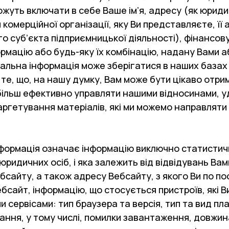
ожуть включати в себе Ваше ім’я, адресу (як юриди
омерційної організації, яку Ви представляєте, її а
о суб’єкта підприємницької діяльності), фінансов
ормацію або будь-яку їх комбінацію, надану Вами а
нальна інформація може зберігатися в наших базах 
 те, що, на нашу думку, Вам може бути цікаво отри
 більш ефективно управляти нашими відносинами, 
ргетування матеріалів, які ми можемо направляти В
нформація означає інформацію виключно статистичн
юридичних осіб, і яка залежить від відвідувань Ва
бсайту, а також адресу Вебсайту, з якого Ви по 
бсайт, інформацію, що стосується пристроїв, які В
 сервісами: тип браузера та версія, тип та вид пл
ання, у тому числі, помилки завантаження, довжин