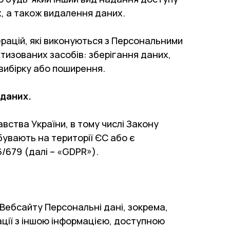
, а також видалення даних.
рацій, які виконуються з Персональними
изованих засобів: зберігання даних,
 вибірку або поширення.
даних.
ства України, в тому числі Закону
бувають на території ЄС або є
/679 (далі – «GDPR»).
Вебсайту Персональні дані, зокрема,
нації з іншою інформацією, доступною