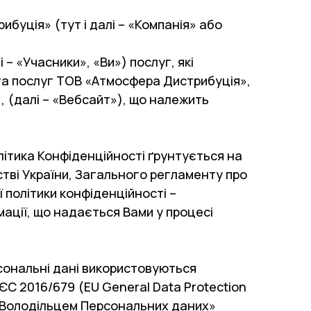
буція» (тут і далі – «Компанія» або
– «Учасники», «Ви») послуг, які
та послуг ТОВ «Атмосфера Дистрибуція»,
 (далі – «Вебсайт»), що належить
літика Конфіденційності ґрунтується на
стві України, Загального регламенту про
 політики конфіденційності –
мації, що надається Вами у процесі
сональні дані використовуються
С 2016/679 (EU General Data Protection
ж «Володільцем Персональних даних»