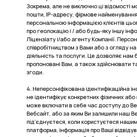
Зокрема, але не виключно ці відомості м
пошти, IP-адресу, фірмове найменування к
персональною інформацією клієнтів цьог
про геолокацію і / або будь-яку іншу інф
Ліцензіату і/або агенту Компанії. Персо
співробітництвом з Вами або з огляду на
діяльність та послуги. Це дозволяє нам
пропоновані Вам, а також здійснювати та
згоди.
4. Неперсоніфікована ідентифікаційна і
не ідентифікує конкретних фізичних або 
може включати в себе час доступу до Ве
Вебсайт, або за яким Ви залишили наш Ве
під’єднуєтеся, коли користуєтеся нашими
платформа, інформація про Ваші відвідув