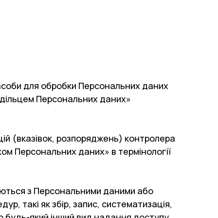
засоби для обробки Персональних даних
лодільцем Персональних даних»
цій (вказівок, розпоряджень) контролера
ом Персональних даних» в термінології
нуються з Персональними даними або
, такі як збір, запис, систематизація,
о будь-який інший вид надання доступу