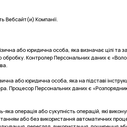
ть Вебсайт(и) Компанії.
ізична або юридична особа, яка визначає цілі та 
хню обробку. Контролер Персональних даних є «Во
ва.
зична або юридична особа, яка на підставі інструк
ера. Процесор Персональних даних є «Розпорядник
ь-яка операція або сукупність операцій, які вико
анням або без використання автоматичних процедур
рядкування, перегляд, використання, поширення аб