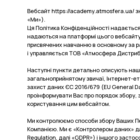
Вебсайт https://academy.atmosfera.ua/ з
«Ми»).
Ця Політика Конфіденційності надається 
надаються на платформі цього вебсайту
присвячених навчанню в основному за ра
і управляється ТОВ «Атмосфера Дистрибу
Наступні пункти детально описують наші
загальноприйнятому звичаї, Інтернет-ет
захист даних ЄС 2016/679 (EU General Da
проінформувати Вас про порядок збору, 
користування цим вебсайтом.
Ми контролюємо способи збору Ваших Пер
Компанією. Ми є «Контролером даних» дл
Regulation, далі «GDPR») і іншого заст