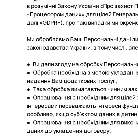
в розумінні Закону України «Про захист 
«Процесором даних» для цілей Генеральн
далі «GDPR»), про такі випадки ми окрем
Ми обробляємо Ваші Персональні дані лиш
законодавства України, в тому числі, ал
● Ви дали згоду на обробку Персональн
● Обробка необхідна з метою укладання
надання Вам додаткових послуг;
● Така обробка вимагається чинним зак
● Опрацювання є необхідним для цілей з
інтересами переважають інтереси фунда
особливо, якщо суб'єктом даних є дитин
● Опрацювання є необхідним для виконан
даних до укладення договору.