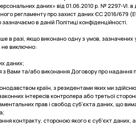
Персональних даних» від 01.06.2010 р. № 2297-VI. в
ого регламенту про захист даних ЄС 2016/679 (EU 
о зазначаємо в даній Політиці конфіденційності.
е в разі, якщо виконано одну з умов, зазначених 
е не виключно:
их даних;
 з Вами та/або виконання Договору про надання по
онодавством країн, з резидентами яких ми здійсн
аконних інтересів контролера або третьої сторони,
ментальних прав і свобод суб'єкта даних, що ви
а;
ня контракту, стороною якого є суб'єкт даних, аб