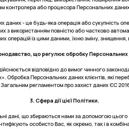
икам контролера або процесора Персональних даних
 даних - це будь-яка операція або сукупність опе
х з використанням повністю або частково автомат
х операцій із цими даними, їхню зміну, знищення,
конодавство, що регулює обробку Персональних 
ійснюється відповідно до вимог чинного законодав
». Обробка Персональних даних клієнтів, які пере
 Загальним регламентом про захист даних ЄС 2016
3. Сфера дії цієї Політики.
ьні дані, що збираються нами за допомогою цього 
ентифікують особисто Вас, як окремо, так і в комбі