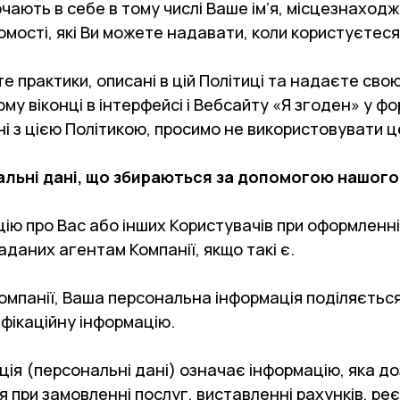
ають в себе в тому числі Ваше ім’я, місцезнаход
домості, які Ви можете надавати, коли користуєте
е практики, описані в цій Політиці та надаєте св
у віконці в інтерфейсі і Вебсайту «Я згоден» у ф
дні з цією Політикою, просимо не використовувати 
альні дані, що збираються за допомогою нашого
цію про Вас або інших Користувачів при оформленні
даних агентам Компанії, якщо такі є.
 Компанії, Ваша персональна інформація поділяєтьс
фікаційну інформацію.
ція (персональні дані) означає інформацію, яка д
 при замовленні послуг, виставленні рахунків, реє