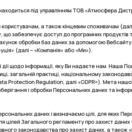
находиться під управлінням ТОВ «Атмосфера Дистри
користувачам, а також кінцевим споживачам (далі 
, що забезпечує доступ до програмних продуктів 
хунок обробки баз даних за допомогою Вебсайту ,
ція» (далі – «Компанія» або «Ми»).
 дії щодо інформації, яку Ви надаєте нам. Наша По
иці, загальній практиці, національному законодав
ta Protection Regulation, далі «GDPR»). Мета нашої
зберігання і обробки Персональних даних та інфор
сональних даних і визначаємо цілі, для яких Пер
я цілей Загального регламенту про захист даних Є
осовного законодавства про захист даних, а тако