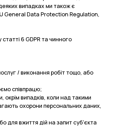
 деяких випадках ми також є
General Data Protection Regulation,
у статті 6 GDPR та чинного
слуг / виконання робіт тощо, або
юємо співпрацю;
 окрім випадків, коли над такими
магають охорони персональних даних,
о для вжиття дій на запит суб'єкта