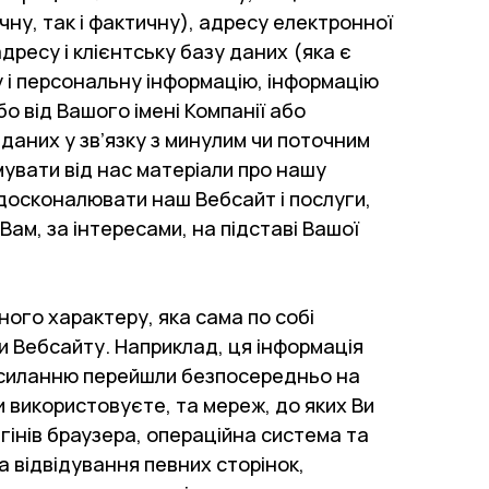
чну, так і фактичну), адресу електронної
дресу і клієнтську базу даних (яка є
у і персональну інформацію, інформацію
бо від Вашого імені Компанії або
даних у зв’язку з минулим чи поточним
мувати від нас матеріали про нашу
удосконалювати наш Вебсайт і послуги,
ам, за інтересами, на підставі Вашої
ого характеру, яка сама по собі
ми Вебсайту. Наприклад, ця інформація
посиланню перейшли безпосередньо на
и використовуєте, та мереж, до яких Ви
агінів браузера, операційна система та
а відвідування певних сторінок,