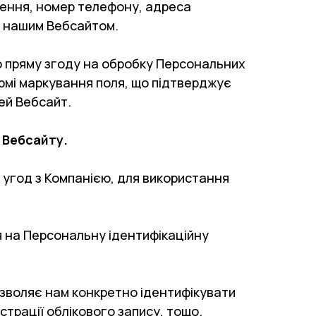
ження, номер телефону, адреса
ся нашим Вебсайтом.
ою пряму згоду на обробку Персональних
ормі маркування поля, що підтверджує
цей Вебсайт.
 Вебсайту.
 угод з Компанією, для використання
я на Персональну ідентифікаційну
озволяє нам конкретно ідентифікувати
страції облікового запису, тощо.