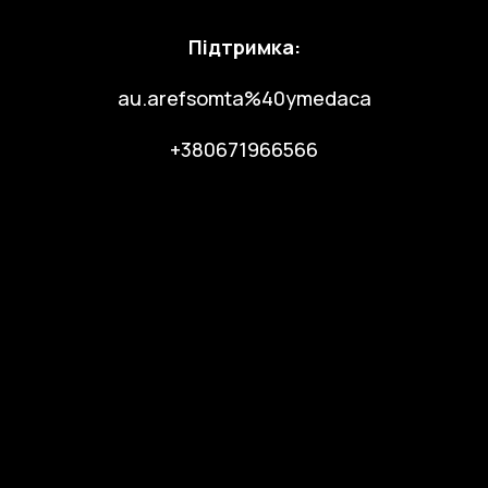
Підтримка:
au.arefsomta%40ymedaca
+
380671966566
Грантова програма